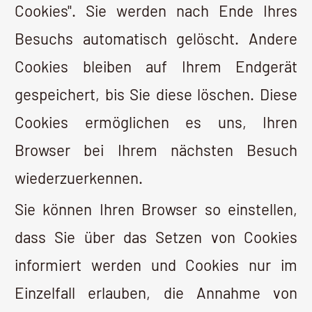
Google-Analytics
Google Analytics ist ein Webanalysedienst,
der von Google bereitgestellt wird. Google
verwendet die gesammelten Daten, um
die Nutzung dieser Website zu verfolgen
und zu untersuchen, Aktivitätsberichte zu
erstellen und sie mit anderen Google-
Diensten zu teilen. Google kann die
erfassten Daten verwenden, um Anzeigen
in seinem Werbenetzwerk zu
kontextualisieren und zu personalisieren.
Erfasste persönliche Daten: Cookies und
Nutzungsdaten. Ort der
Datenverarbeitung: USA.
HierKlicken Sie hier für die