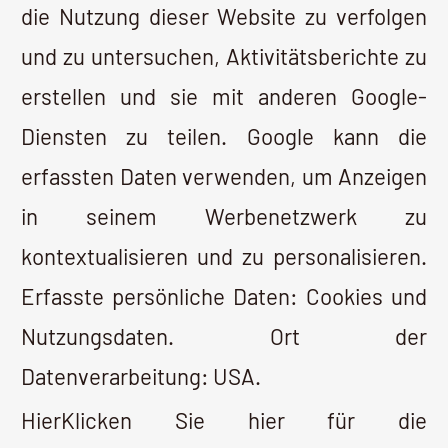
KONTAKT
CRETAN AMBROSIA. MANOLIS FASOULAKIS. CHORA
SFAKION. 73011 SFAKIA. KRETA. GRIECHENLAND.
DATENSCHUTZ
AGB
© Copyright Emmanouil Fasoulakis
2026
- Der gesamte Inhalt dieser
Website unterliegt dem Urheberrecht.
Web Consulting & Design Thomas Chamalidis